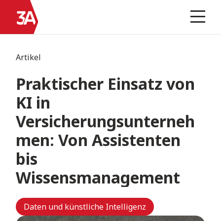
Skip
Zur
to
Homepage
Prima
Menu
content
Artikel
Praktischer Einsatz von
KI in
Versicherungsunterneh
men: Von Assistenten
bis
Wissensmanagement
Daten und künstliche Intelligenz