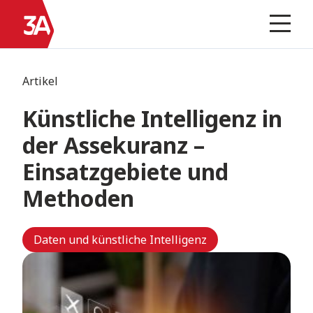
Skip
Zur
to
Homepage
Prima
Menu
content
Artikel
Künstliche Intelligenz in
der Assekuranz –
Einsatzgebiete und
Methoden
Daten und künstliche Intelligenz