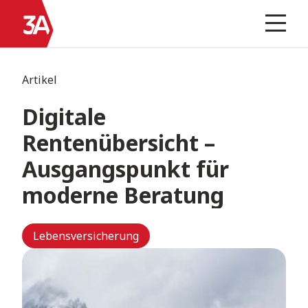
Skip
Zur
to
Homepage
Prima
Menu
content
Artikel
Digitale
Rentenübersicht –
Ausgangspunkt für
moderne Beratung
Lebensversicherung