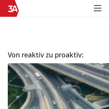
Skip
Zur
to
Homepage
Prima
Menu
content
Von reaktiv zu proaktiv: